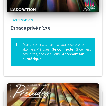
ESPACES PRIVÉS
Espace privé n°135
Pour accéder à cet article, vous devez être
abonné à Préludes :
Se connecter
Si ce n'est
pas le cas, abonnez-vous :
Abonnement
numérique
.