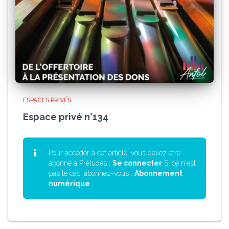
ESPACES PRIVÉS
Espace privé n°134
Pour accéder à cet article, vous devez être
abonné à Préludes :
Se connecter
Si ce n'est
pas le cas, abonnez-vous :
Abonnement
numérique
.