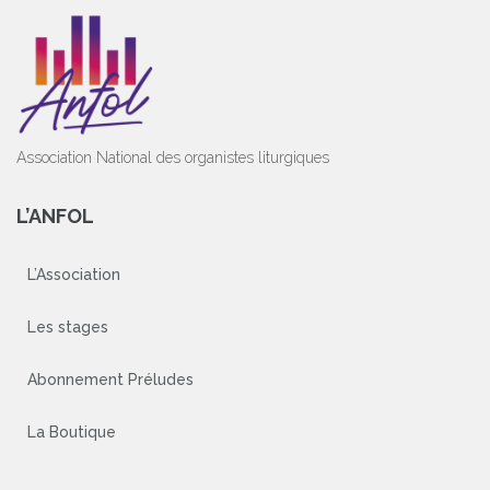
h
e
r
:
Association National des organistes liturgiques
L’ANFOL
L’Association
Les stages
Abonnement Préludes
La Boutique