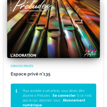
ESPACES PRIVÉS
Espace privé n°135
Pour accéder à cet article, vous devez être
abonné à Préludes :
Se connecter
Si ce n'est
pas le cas, abonnez-vous :
Abonnement
numérique
.