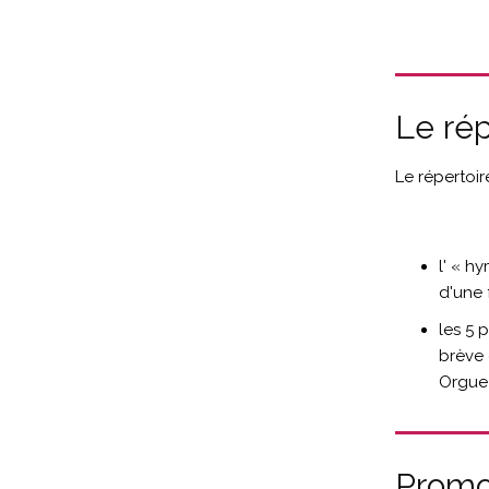
Le rép
Le répertoir
l' « h
d'une 
les 5 
brève 
Orgue 
Promo