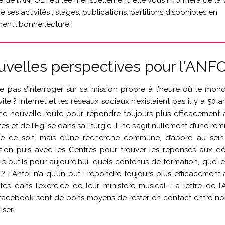
tre de l'ANFOL : éditée mensuellement, elle vous informera de la 
e ses activités ; stages, publications, partitions disponibles en
ent...bonne lecture !
uvelles perspectives pour l'ANF
pas s’interroger sur sa mission propre à l’heure où le monde
vite ? Internet et les réseaux sociaux n’existaient pas il y a 50 an
ne nouvelle route pour répondre toujours plus efficacement 
es et de l’Eglise dans sa liturgie. Il ne s’agit nullement d’une re
e ce soit, mais d’une recherche commune, d’abord au sein
ation puis avec les Centres pour trouver les réponses aux dé
ls outils pour aujourd’hui, quels contenus de formation, quelle
 ? L’Anfol n’a qu’un but : répondre toujours plus efficacement 
es dans l’exercice de leur ministère musical. La lettre de l’A
 facebook sont de bons moyens de rester en contact entre nou
iser.