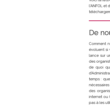
Voici la let
l'ANFOL et d
téléchargem
De no
Comment ne 
évoluent si 
lance sur u
des organist
de quoi qu
d’Administr
temps : que
nécessaires
des organist
internet ou
pas à les util