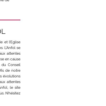
vie de
OL
 et l’Eglise
s. L’Anfol se
aux attentes
mise en cause
 du Conseil
fis de notre
s évolutions
aux attentes
nfol, le site
s. N’hésitez