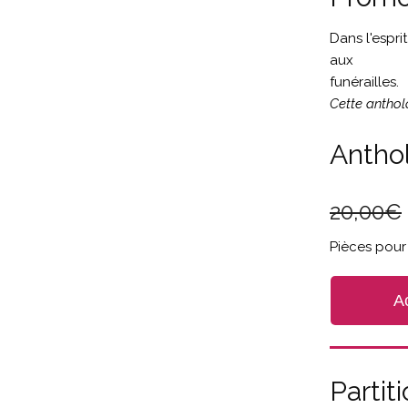
Dans l'espr
aux
funérailles.
Cette anthol
Antho
20,00
€
Pièces pour 
A
Parti