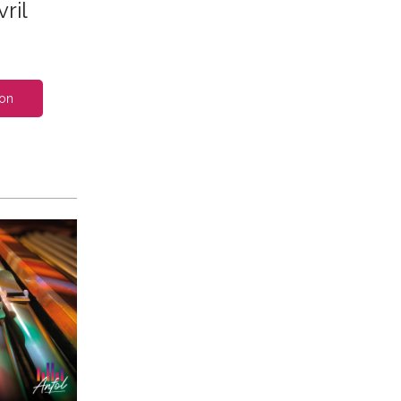
ril
ion