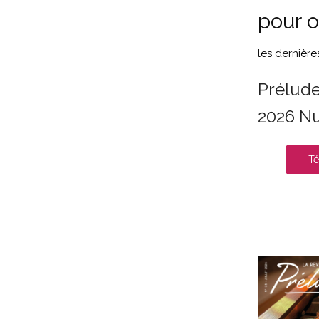
pour o
les dernièr
Préludes
2026 N
Té