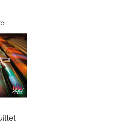
NFOL
illet