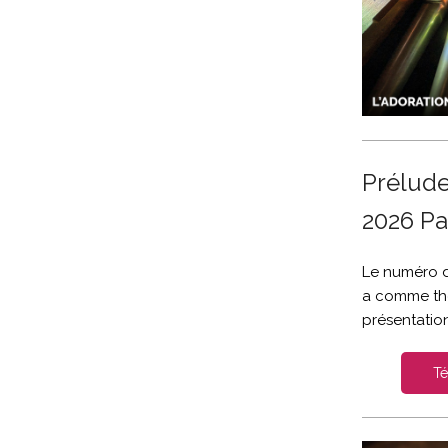
Préludes
2026 Pa
Le numéro d
a comme thèm
présentatio
Té