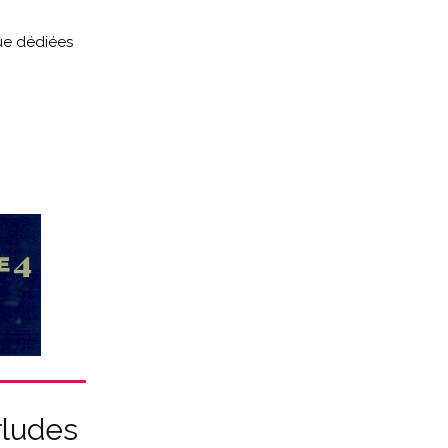
ue dédiées
rludes