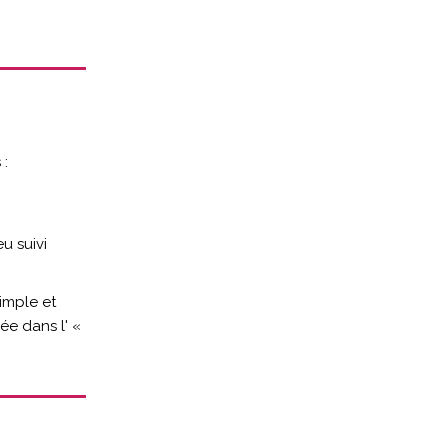
 :
u suivi
simple et
ée dans l' «