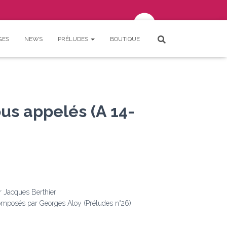
GES
NEWS
PRÉLUDES
BOUTIQUE
Votre panier est vide.
Connexion
SE CONNECTER
ous appelés (A 14-
r Jacques Berthier
mposés par Georges Aloy (Préludes n°26)