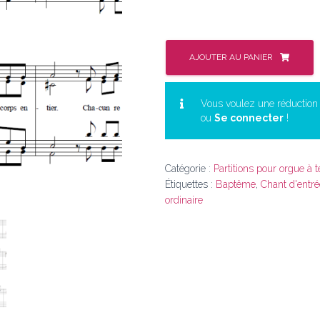
quantité
de
AJOUTER AU PANIER
Dieu
nous
a
Vous voulez une réductio
ou
Se connecter
!
tous
appelés
(A
14-
Catégorie :
Partitions pour orgue à 
56)
Étiquettes :
Baptême
,
Chant d'entré
(CNA
ordinaire
571)