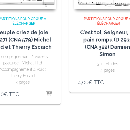
PARTITIONS POUR ORGUE 
PARTITIONS POUR ORGUE À
TÉLÉCHARGER
TÉLÉCHARGER
C’est toi, Seigneur, 
euple criez de joie
pain rompu (D 293
27) (CNA 579) Michel
(CNA 322) Damie
ld et Thierry Escaich
Simon
ccompagnement, 2 versets,
postlude : Michel Hild
3 Interludes
Accompagnement 4 voix :
4 pages
Thierry Escaich
4,00
€
TTC
3 pages
00
€
TTC