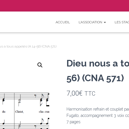
ACCUEIL
L’ASSOCIATION
LES STA
F
Y
s a tous appelés (A 14-56) (CNA 571)
a
o
Dieu nous a t
c
u
56) (CNA 571)
e
T
b
u
7,00
€
TTC
o
b
o
e
Harmonisation refrain et couplet pa
Fugato, accompagnement 3 voix co
k
7 pages