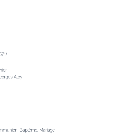
571)
hier
eorges Aloy
 communion, Baptême, Mariage.