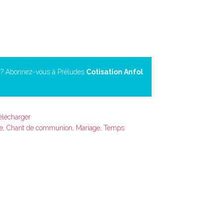
n ? Abonnez-vous à Préludes
Cotisation Anfol
télécharger
e
,
Chant de communion
,
Mariage
,
Temps