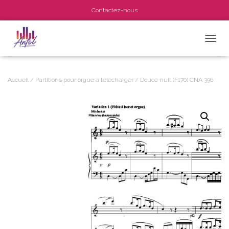
Contactez-nous
OUVRI
Accueil
/
Partitions pour orgue à télécharger
/ Douce nuit (F170) CNA 396