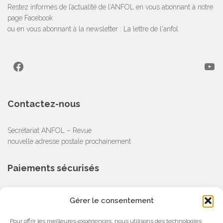
Restez informés de l’actualité de l’ANFOL en vous abonnant à notre
page Facebook
ou en vous abonnant à la newsletter :
La lettre de l'anfol
Facebook
YouTube
Contactez-nous
Secrétariat ANFOL – Revue
nouvelle adresse postale prochainement
Paiements sécurisés
CB, Chèque, Virement Bancaire
Gérer le consentement
Partenaire
Pour offrir les meilleures expériences, nous utilisons des technologies