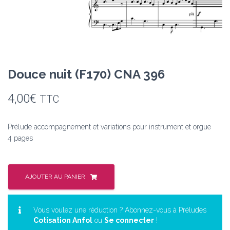
Douce nuit (F170) CNA 396
4,00
€
TTC
Prélude accompagnement et variations pour instrument et orgue
4 pages
quantité
de
AJOUTER AU PANIER
Douce
nuit
(F170)
Vous voulez une réduction ? Abonnez-vous à Préludes
Cotisation Anfol
ou
Se connecter
!
CNA