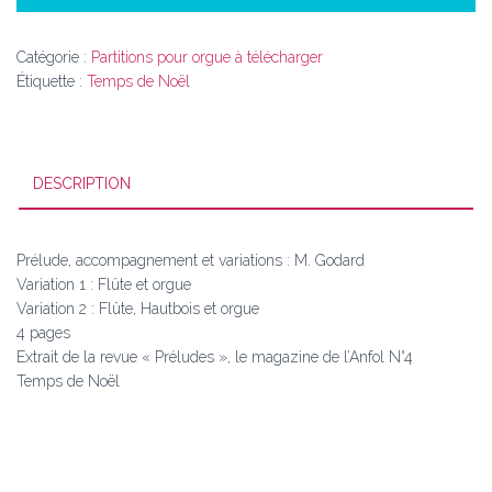
396
Catégorie :
Partitions pour orgue à télécharger
Étiquette :
Temps de Noël
DESCRIPTION
Prélude, accompagnement et variations : M. Godard
Variation 1 : Flûte et orgue
Variation 2 : Flûte, Hautbois et orgue
4 pages
Extrait de la revue « Préludes », le magazine de l’Anfol N°4
Temps de Noël