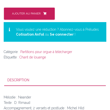
quantité
de
AJOUTER AU PANIER
Peuple
criez
de
Vous voulez une réduction ? Abonnez-vous à Préludes
Cotisation Anfol
ou
Se connecter
!
joie
(M27)
(CNA
579)
Catégorie :
Partitions pour orgue à télécharger
Michel
Étiquette :
Chant de louange
Hild
et
Thierry
Escaich
DESCRIPTION
Mélodie : Neander
Texte : D. Rimaud
Accompagnement, 2 versets et postlude : Michel Hild