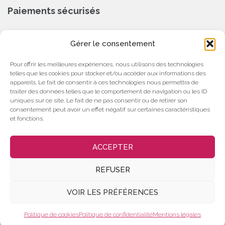
Paiements sécurisés
CB, Chèque, Virement Bancaire
Gérer le consentement
Partenaire
Pour offrir les meilleures expériences, nous utilisons des technologies
telles que les cookies pour stocker et/ou accéder aux informations des
appareils. Le fait de consentir à ces technologies nous permettra de
traiter des données telles que le comportement de navigation ou les ID
uniques sur ce site. Le fait de ne pas consentir ou de retirer son
consentement peut avoir un effet négatif sur certaines caractéristiques
et fonctions.
ACCEPTER
Politique de confidentialité
Politique de cookies (UE)
REFUSER
Conditions Générales de Vente
Mentions légales
VOIR LES PRÉFÉRENCES
Hestia | Développé par
ThemeIsle
Politique de cookies
Politique de confidentialité
Mentions légales