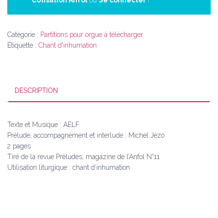
Cotisation Anfol
ou
Se connecter
!
de
sa
maison
(Sl
Catégorie :
Partitions pour orgue à télécharger
41-
Étiquette :
Chant d'inhumation
1)
CNA
744
DESCRIPTION
Texte et Musique : AELF
Prélude, accompagnement et interlude : Michel Jézo
2 pages
Tiré de la revue Préludes, magazine de l’Anfol N°11
Utilisation liturgique : chant d’inhumation