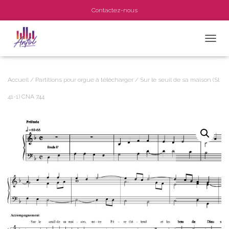
Contactez-nous
OUVRI
Accueil
/
Partitions pour orgue à télécharger
/ Sur le seuil de sa maison (Sl
41-1) CNA 744