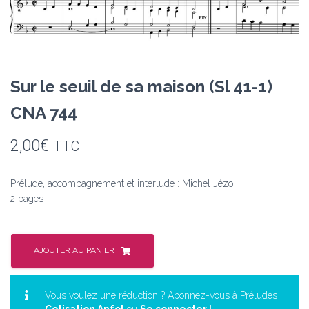
Sur le seuil de sa maison (Sl 41-1)
CNA 744
2,00
€
TTC
Prélude, accompagnement et interlude : Michel Jézo
2 pages
quantité
de
AJOUTER AU PANIER
Sur
le
seuil
Vous voulez une réduction ? Abonnez-vous à Préludes