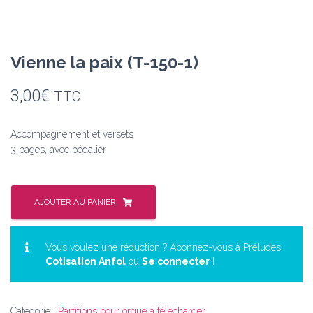
Vienne la paix (T-150-1)
3,00
€
TTC
Accompagnement et versets
3 pages, avec pédalier
quantité
de
AJOUTER AU PANIER
Vienne
la
paix
Vous voulez une réduction ? Abonnez-vous à Préludes
Cotisation Anfol
ou
Se connecter
!
(T-
150-
1)
Catégorie :
Partitions pour orgue à télécharger