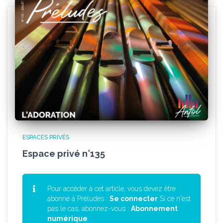
ESPACES PRIVÉS
Espace privé n°135
Pour accéder à cet article, vous devez être
abonné à Préludes :
Se connecter
Si ce n'est
pas le cas, abonnez-vous :
Abonnement
numérique
.