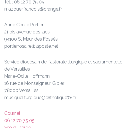
Tél. : 06 12 70 75 05
mazouer.francois@orange.fr
Anne Cécile Portier
21 bis avenue des lacs
94100 St Maur des Fossés
portierrosaire@laposte.net
Service diocésain de Pastorale liturgique et sacramentelle
de Versailles
Marie-Odile Hoffmann
16 rue de Monseigneur Gibier
78000 Versailles
musiqueliturgique@catholique78.fr
Courriel
06 12 70 75 05
Site du stage