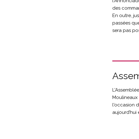
l'Annonciad
des comman
En outre, ju
passées que
sera pas pos
Assem
L'Assemblée 
Moulineaux 
l'occasion d
aujourd’hui 