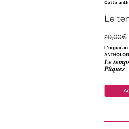
Cette antho
Le te
20,00
€
L'orgue au 
ANTHOLOGI
Le temps
Pâques
Ac