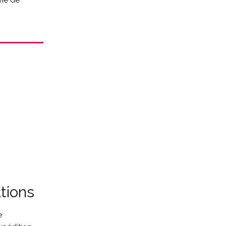
vie de
tions
e