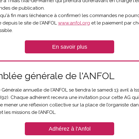
e à Thiais (Val-de-Marne) qui prendra dorénavant en charge l'e
des de publication.
squ'à fin mars
(échéance à confirmer)
les commandes ne pourro
 depuis le site de l'ANFOL
www.anfol.org
et le paiement par c
sible.
En savoir plus
blée générale de l'ANFOL
Générale annuelle de l'ANFOL se tiendra le samedi 13 avril à Iss
(92). Chaque adhérent recevra une invitation pour cette AG qui
e mener une réflexion collective sur la place de l’organiste dans 
et les missions de l’ANFOL.
Adhérez à l'Anfol