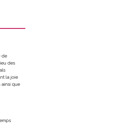
e de
lieu des
als
t la joie
 ainsi que
Temps