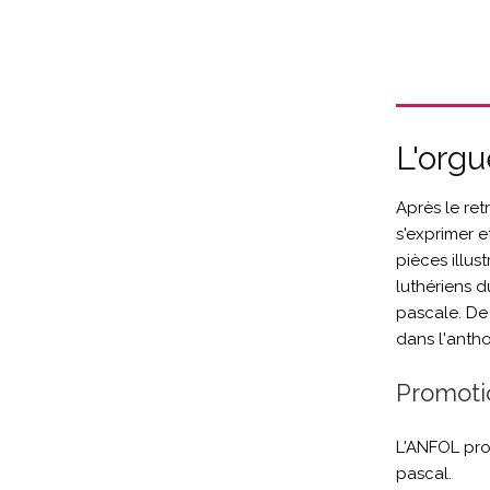
L'org
Après le ret
s'exprimer e
pièces illus
luthériens d
pascale. De
dans l'anth
Promoti
L'ANFOL pro
pascal.