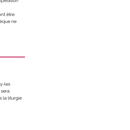
xpédition
nt être
hèque ne
y-les
 sera
la liturgie