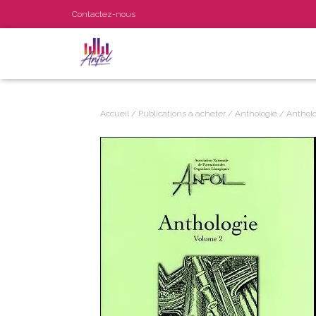
Contactez-nous
Accueil
/
Publications à acheter
/
Anthologie
/ Antholog