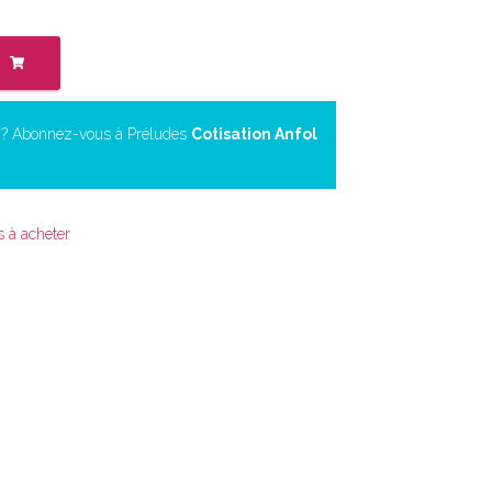
n ? Abonnez-vous à Préludes
Cotisation Anfol
s à acheter