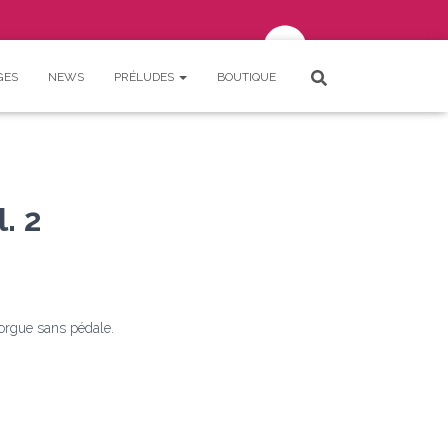
GES
NEWS
PRÉLUDES
BOUTIQUE
Votre panier est vide.
Connexion
SE CONNECTER
. 2
orgue sans pédale.