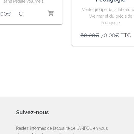
sans Pédale volume 1
Vente groupé de la tablatur
,00
€
TTC
Weimar et du précis de
Pédagogie.
Le
Le
80,00
€
70,00
€
TTC
prix
prix
initial
actuel
était :
est :
80,00€.
70,00
Suivez-nous
Restez informés de l’actualité de l’ANFOL en vous