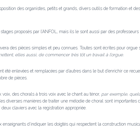
ion des organistes, petits et grands, divers outils de formation et des re
s stages proposés par l’ANFOL, mais ils le sont aussi par des professeur
uvera des pièces simples et peu connues. Toutes sont écrites pour orgue s
ettent, elles aussi, de commencer très tôt un travail à l’orgue.
 été enlevées et remplacées par d’autres dans le but d’enrichir ce recueil
bre de pièces.
voix, des chorals à trois voix avec le chant au ténor,
par exemple, que
es diverses manières de traiter une mélodie de choral sont importantes d
 deux claviers avec la registration appropriée.
ux enseignants d’indiquer les doigtés qui respectent la construction musi