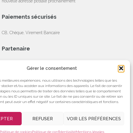
nouvelle adresse postale prochainement
Paiements sécurisés
CB, Chèque, Virement Bancaire
Partenaire
Gérer le consentement
les meilleures expériences, nous utilisons des technologies telles que les
 stocker et/ou accéder aux informations des appareils. Le fait de consentir
ologies nous permettra de traiter des données telles que le comportement
n ou les ID uniques sur ce site. Le fait de ne pas consentir ou de retirer son
 peut avoir un effet négatif sur certaines caractéristiques et fonctions.
EPTER
REFUSER
VOIR LES PRÉFÉRENCES
Hestia | Développé par
ThemeIsle
Politique de cookies
Politique de confidentialité
Mentions légales