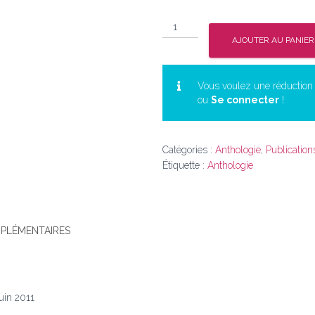
quantité
de
AJOUTER AU PANIER
Anthologie
Vol.
2
Vous voulez une réductio
ou
Se connecter
!
Catégories :
Anthologie
,
Publication
Étiquette :
Anthologie
PLÉMENTAIRES
uin 2011