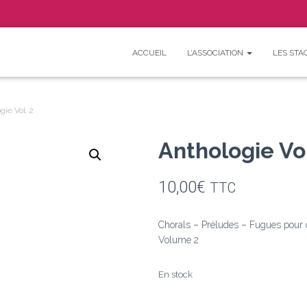
ACCUEIL
L’ASSOCIATION
LES STA
F
Y
ie Vol. 2
a
o
Anthologie Vol
c
u
e
T
10,00
€
TTC
b
u
Chorals – Préludes – Fugues pour 
o
b
Volume 2
o
e
En stock
k