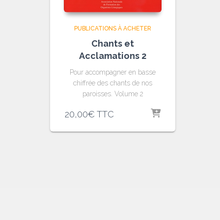
PUBLICATIONS À ACHETER
Chants et
Acclamations 2
Pour accompagner en basse
chiffrée des chants de nos
paroisses. Volume 2
20,00
€
TTC