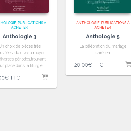
HOLOGIE
PUBLICATIONS À
ANTHOLOGIE
PUBLICATIONS À
ACHETER
ACHETER
Anthologie 3
Anthologie 5
Un choix de pièces très
La célébration du mariage
rsifiées, de niveau moyen,
chrétien
diverses périodes,trouvant
20,00
€
TTC
eur place dans la liturgie
00
€
TTC