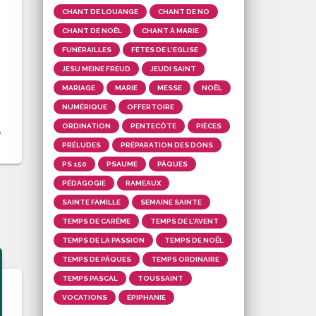
CHANT DE LOUANGE
CHANT DE NO
CHANT DE NOËL
CHANT À MARIE
FUNÉRAILLES
FÊTES DE L'EGLISE
JESU MEINE FREUD
JEUDI SAINT
MARIAGE
MARIE
MESSE
NOËL
NUMÉRIQUE
OFFERTOIRE
ORDINATION
PENTECÔTE
PIÈCES
PRÉLUDES
PRÉPARATION DES DONS
PS 150
PSAUME
PÂQUES
PÉDAGOGIE
RAMEAUX
SAINTE FAMILLE
SEMAINE SAINTE
TEMPS DE CARÊME
TEMPS DE L'AVENT
TEMPS DE LA PASSION
TEMPS DE NOËL
TEMPS DE PÂQUES
TEMPS ORDINAIRE
TEMPS PASCAL
TOUSSAINT
VOCATIONS
ÉPIPHANIE