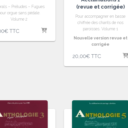
(revue et corrigée)
rals – Préludes – Fugues
our orgue sans pédale.
Pour accompagner en basse
Volume 2
chiffrée des chants de nos
paroisses. Volume 1
00
€
TTC
Nouvelle version revue et
corrigée
20,00
€
TTC