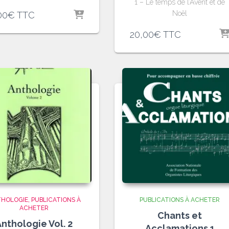
1 – Le temps de l’Avent et de
Noël
00
€
TTC
20,00
€
TTC
HOLOGIE
PUBLICATIONS À
PUBLICATIONS À ACHETER
ACHETER
Chants et
nthologie Vol. 2
Acclamations 1