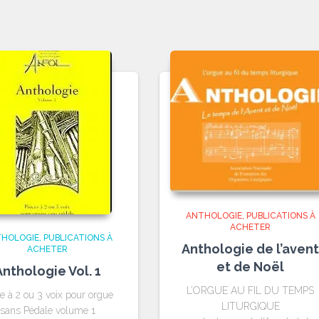
ANTHOLOGIE
PUBLICATIONS À
ACHETER
HOLOGIE
PUBLICATIONS À
Anthologie de l’avent
ACHETER
et de Noël
Anthologie Vol. 1
L’ORGUE AU FIL DU TEMPS
e à 2 ou 3 voix pour orgue
LITURGIQUE
sans Pédale volume 1