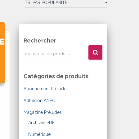
Rechercher
R
Recherche de produits…
e
c
h
Catégories de produits
e
r
Abonnement Préludes
c
h
Adhésion ANFOL
e
Magazine Préludes
p
o
Archives PDF
u
r
Numérique