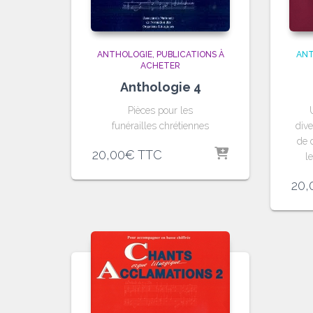
ANTHOLOGIE
PUBLICATIONS À
ANT
ACHETER
Anthologie 4
Pièces pour les
funérailles chrétiennes
dive
de 
20,00
€
TTC
l
20,