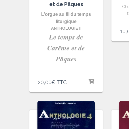
et de Pâques
Cho
p
L’orgue au fil du temps
liturgique
ANTHOLOGIE II
10,
Le temps de
Carême et de
Pâques
20,00
€
TTC