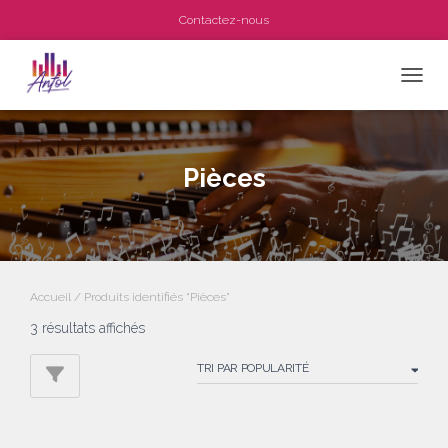
Contactez-nous
OUVRI
Pièces
Accueil
/ Produits identifiés “Pièces”
Trié
3 résultats affichés
par
popularité