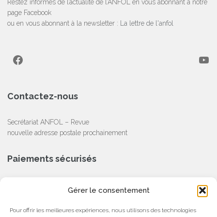
Restez informés de l’actualité de l’ANFOL en vous abonnant à notre
page Facebook
ou en vous abonnant à la newsletter :
La lettre de l'anfol
Facebook
YouTube
Contactez-nous
Secrétariat ANFOL – Revue
nouvelle adresse postale prochainement
Paiements sécurisés
CB, Chèque, Virement Bancaire
Gérer le consentement
Partenaire
Pour offrir les meilleures expériences, nous utilisons des technologies