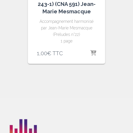
243-1) (CNA 591) Jean-
Marie Mesmacque
Accompagnement harmonisé
par Jean-Marie Mesmacque
(Préludes n°22)
1 page
1,00
€
TTC