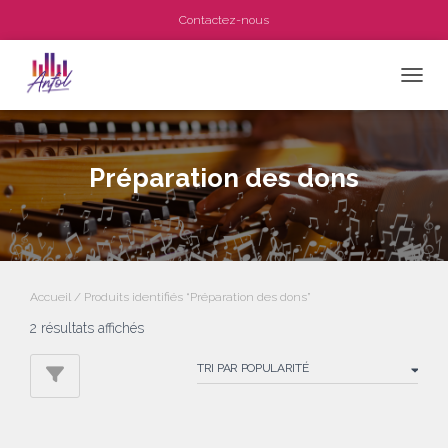
Contactez-nous
OUVRI
Préparation des dons
Accueil
/ Produits identifiés “Préparation des dons”
Trié
2 résultats affichés
par
popularité