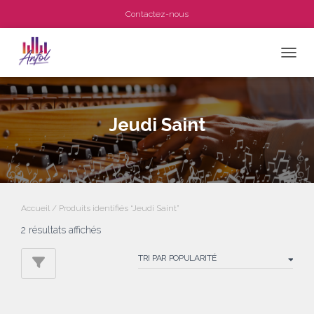
Contactez-nous
OUVRI
Jeudi Saint
Accueil
/ Produits identifiés “Jeudi Saint”
Trié
2 résultats affichés
par
popularité