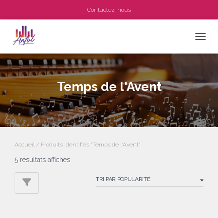
Contactez-nous
OUVRI
Temps de l'Avent
Accueil
/ Produits identifiés “Temps de l'Avent”
Trié
5 résultats affichés
par
popularité