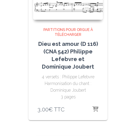
PARTITIONS POUR ORGUE À
TÉLÉCHARGER
Dieu est amour (D 116)
(CNA 542) Philippe
Lefebvre et
Dominique Joubert
4 versets : Philippe Lefebvre
Harmonisation du chant :
Dominique Joubert
3 pages
3,00
€
TTC