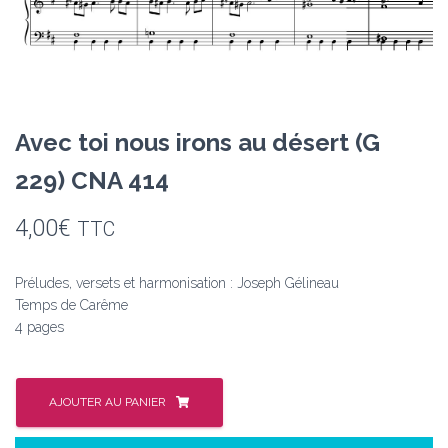
Avec toi nous irons au désert (G
229) CNA 414
4,00
€
TTC
Préludes, versets et harmonisation : Joseph Gélineau
Temps de Carême
4 pages
quantité
de
AJOUTER AU PANIER
Avec
toi