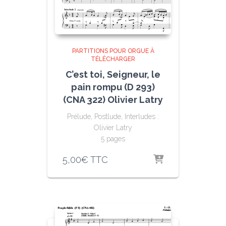
PARTITIONS POUR ORGUE À
TÉLÉCHARGER
C’est toi, Seigneur, le
pain rompu (D 293)
(CNA 322) Olivier Latry
Prélude, Postlude, Interludes :
Olivier Latry
5 pages
5,00
€
TTC