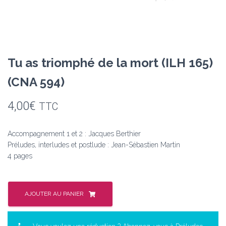
Tu as triomphé de la mort (ILH 165)
(CNA 594)
4,00
€
TTC
Accompagnement 1 et 2 : Jacques Berthier
Préludes, interludes et postlude : Jean-Sébastien Martin
4 pages
quantité
de
AJOUTER AU PANIER
Tu
as