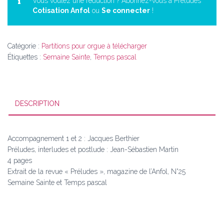
triomphé
Vous voulez une réduction ? Abonnez-vous à Préludes
Cotisation Anfol
ou
Se connecter
!
de
la
mort
(ILH
Catégorie :
Partitions pour orgue à télécharger
165)
Étiquettes :
Semaine Sainte
,
Temps pascal
(CNA
594)
DESCRIPTION
Accompagnement 1 et 2 : Jacques Berthier
Préludes, interludes et postlude : Jean-Sébastien Martin
4 pages
Extrait de la revue « Préludes », magazine de l’Anfol, N°25
Semaine Sainte et Temps pascal